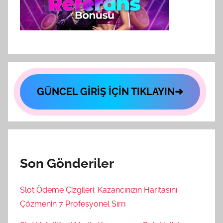
GÜNCEL GİRİŞ İÇİN TIKLAYIN
➜
Son Gönderiler
Slot Ödeme Çizgileri: Kazancınızın Haritasını
Çözmenin 7 Profesyonel Sırrı