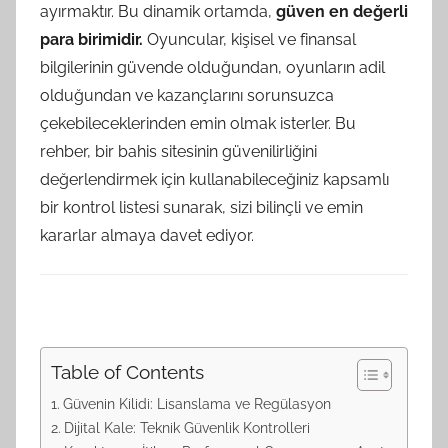
ayırmaktır. Bu dinamik ortamda,
güven en değerli
para birimidir.
Oyuncular, kişisel ve finansal
bilgilerinin güvende olduğundan, oyunların adil
olduğundan ve kazançlarını sorunsuzca
çekebileceklerinden emin olmak isterler. Bu
rehber, bir bahis sitesinin güvenilirliğini
değerlendirmek için kullanabileceğiniz kapsamlı
bir kontrol listesi sunarak, sizi bilinçli ve emin
kararlar almaya davet ediyor.
Table of Contents
Güvenin Kilidi: Lisanslama ve Regülasyon
Dijital Kale: Teknik Güvenlik Kontrolleri