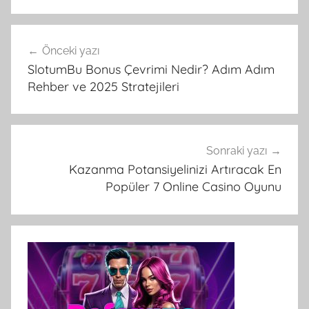
Yazı
Önceki yazı
gezinmesi
SlotumBu Bonus Çevrimi Nedir? Adım Adım
Rehber ve 2025 Stratejileri
Sonraki yazı
Kazanma Potansiyelinizi Artıracak En
Popüler 7 Online Casino Oyunu