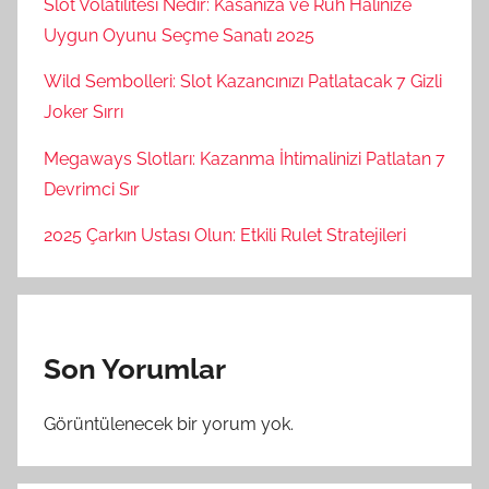
Slot Volatilitesi Nedir: Kasanıza ve Ruh Halinize
Uygun Oyunu Seçme Sanatı 2025
Wild Sembolleri: Slot Kazancınızı Patlatacak 7 Gizli
Joker Sırrı
Megaways Slotları: Kazanma İhtimalinizi Patlatan 7
Devrimci Sır
2025 Çarkın Ustası Olun: Etkili Rulet Stratejileri
Son Yorumlar
Görüntülenecek bir yorum yok.