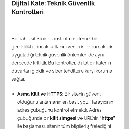
Dijital Kale: Teknik Güvenlik
Kontrolleri
Bir bahis sitesinin lisanslı olması temel bir
gerekliliktir, ancak kullanıcı verilerini korumak için
uyguladığı teknik güvenlik önlemleri de aynı
derecede kritiktir. Bu kontroller, dijital bir kalenin
duvarları gibidir ve siber tehditlere karşı koruma
sağlar.
Asma Kilit ve HTTPS:
Bir sitenin güvenli
olduğunu anlamanın en basit yolu, tarayıcının
adres çubuğunu kontrol etmektir. Adres
çubuğunda bir
kilit simgesi
ve URL’nin
“https”
ile başlaması, sitenin tüm bilgileri şifrelediğini