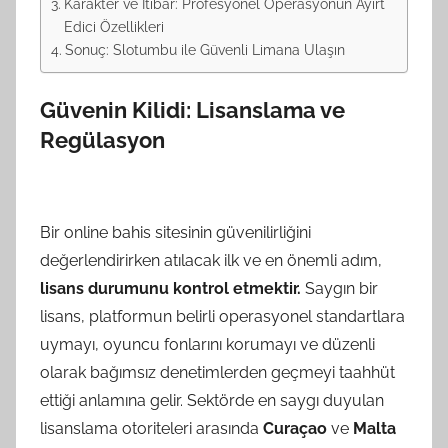
Karakter ve İtibar: Profesyonel Operasyonun Ayırt
Edici Özellikleri
Sonuç: Slotumbu ile Güvenli Limana Ulaşın
Güvenin Kilidi: Lisanslama ve
Regülasyon
Bir online bahis sitesinin güvenilirliğini
değerlendirirken atılacak ilk ve en önemli adım,
lisans durumunu kontrol etmektir.
Saygın bir
lisans, platformun belirli operasyonel standartlara
uymayı, oyuncu fonlarını korumayı ve düzenli
olarak bağımsız denetimlerden geçmeyi taahhüt
ettiği anlamına gelir. Sektörde en saygı duyulan
lisanslama otoriteleri arasında
Curaçao
ve
Malta